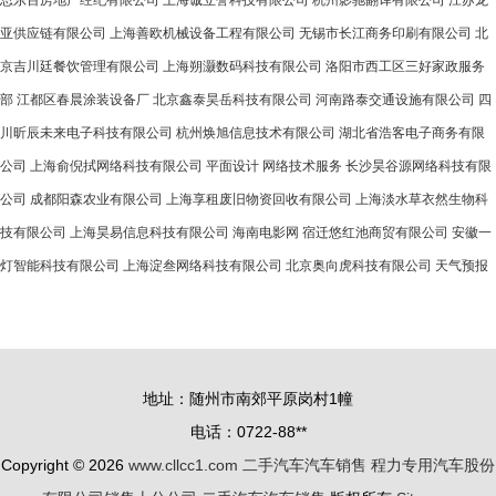
思东百房地产经纪有限公司
上海诚立誉科技有限公司
杭州影驰翻译有限公司
江苏龙
亚供应链有限公司
上海善欧机械设备工程有限公司
无锡市长江商务印刷有限公司
北
京吉川廷餐饮管理有限公司
上海朔灏数码科技有限公司
洛阳市西工区三好家政服务
部
江都区春晨涂装设备厂
北京鑫泰昊岳科技有限公司
河南路泰交通设施有限公司
四
川昕辰未来电子科技有限公司
杭州焕旭信息技术有限公司
湖北省浩客电子商务有限
公司
上海俞倪拭网络科技有限公司
平面设计
网络技术服务
长沙昊谷源网络科技有限
公司
成都阳森农业有限公司
上海享租废旧物资回收有限公司
上海淡水草衣然生物科
技有限公司
上海昊易信息科技有限公司
海南电影网
宿迁悠红池商贸有限公司
安徽一
灯智能科技有限公司
上海淀叁网络科技有限公司
北京奥向虎科技有限公司
天气预报
地址：随州市南郊平原岗村1幢
电话：0722-88**
Copyright © 2026
www.cllcc1.com
二手汽车汽车销售
程力专用汽车股份