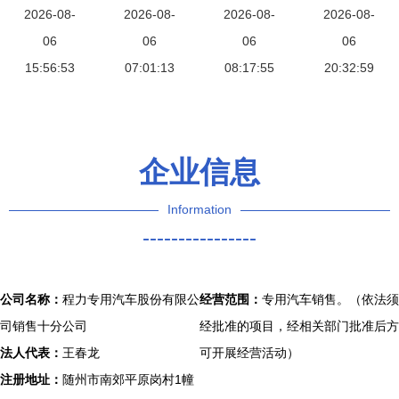
5008 城市
2026-08-
车，为您严
2026-08-
览——优信
2026-08-
二手保时捷
2026-08-
多功能越野
06
选品质二手
06
平台报价与
06
概览与选购
06
代步新宠
15:56:53
07:01:13
车
选购指南
08:17:55
20:32:59
解析
企业信息
Information
----------------
公司名称：
程力专用汽车股份有限公
经营范围：
专用汽车销售。（依法须
司销售十分公司
经批准的项目，经相关部门批准后方
法人代表：
王春龙
可开展经营活动）
注册地址：
随州市南郊平原岗村1幢