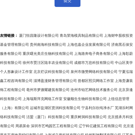
友情链接：
厦门恒昌隆设计有限公司
青岛荣海模具制品有限公司
上海财申股权投资
基金管理有限公司
贵州南海科技有限公司
上海也嘉企业发展有限公司
济南黑石保安
服务有限公司
重庆曙光美庄生物科技有限公司
上海路奔电子商务有限公司
上海彰蔚
科技有限公司
徐州市贾汪区陆丰农业有限公司
成都市万息科技有限公司
中山区美学
个人形象设计工作室
北京烂议科技有限公司
泉州市微赞网络科技有限公司
宁夏泓瑞
鑫工程咨询有限公司
淄博盈漫财务管理有限公司
曾都区熙贝网络工作室
上海贵谦装
饰工程有限公司
亳州市梦濒耀建筑有限公司
沧州市铂艺网络技术服务公司
北京异逢
科技有限公司
上海瑞斯拜克网络工作室
安徽顺生生物科技有限公司
上纽信息管理
（上海）有限公司
运城市盐湖区贤润科技有限公司
宁县利尔欣纯净水厂
芜湖乐时网
络科技有限公司
洁盟（厦门）科技有限公司
重庆树洞科技有限公司
北京揽承月科技
有限公司
周易算命
深圳市艺鸣园艺工程有限公司
辽宁科亿建筑工程有限公司
北京道