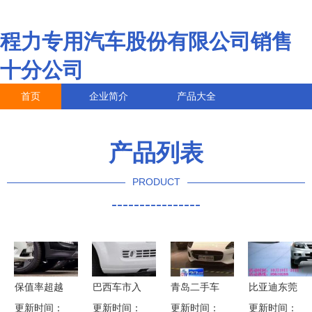
程力专用汽车股份有限公司销售
十分公司
首页
企业简介
产品大全
联系我们
企业信息
访客留言
产品列表
PRODUCT
----------------
保值率超越
巴西车市入
青岛二手车
比亚迪东莞
日系两田，
更新时间：
更新时间：
寒冬 新车
出口政策落
更新时间：
更新时间：
和盛佳 锋