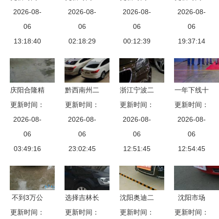
中国新能源
2026-08-
销量连降18
2026-08-
地 新政激
2026-08-
得行二手车
2026-08-
车让合资车
06
个月，二手
06
活汽车销售
06
置换活动月
06
企刮目相看
13:18:40
市场冷暖交
02:18:29
市场新动能
00:12:39
火热开启，
19:37:14
替
多重优惠等
你来拿
庆阳合隆精
黔西南州二
浙江宁波二
一年下线十
更新时间：
品二手车
手车交易市
更新时间：
手车市场堆
更新时间：
更新时间：
万台 长城
品质之选，
2026-08-
场日渐繁荣
2026-08-
积成山，宝
2026-08-
炮打响新篇
2026-08-
诚邀您共赴
06
——王先生
06
马10万一辆
06
章，二手汽
06
03:49:16
新程
见证二手汽
23:02:45
没人要，网
12:51:45
车销售迎来
12:54:45
车销售新态
友 那怪谁
黄金时代
势
不到3万公
选择吉林长
沈阳奥迪二
沈阳市场
更新时间：
里的众泰
更新时间：
春博信汽
手车市场概
更新时间：
更新时间：
2004年款