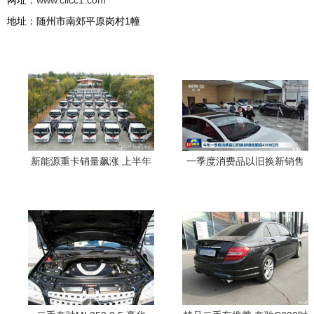
网址：
www.cllcc1.com
地址：随州市南郊平原岗村1幢
新能源重卡销量飙涨 上半年
一季度消费品以旧换新销售
卖出7.92万辆，一汽解放跻
突破4300亿元，二手汽车市
身前三
场热度持续攀升